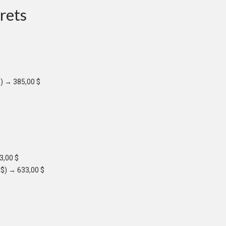
rets
$) → 385,00 $
3,00 $
0 $) → 633,00 $