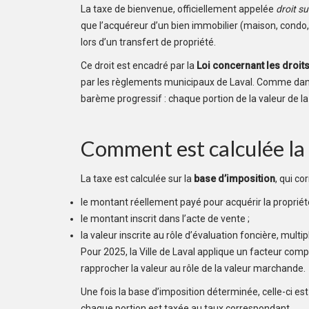
La taxe de bienvenue, officiellement appelée
droit s
que l’acquéreur d’un bien immobilier (maison, condo, pl
lors d’un transfert de propriété.
Ce droit est encadré par la
Loi concernant les droit
par les règlements municipaux de Laval. Comme dans 
barème progressif : chaque portion de la valeur de l
Comment est calculée la 
La taxe est calculée sur la
base d’imposition
, qui c
le montant réellement payé pour acquérir la proprié
le montant inscrit dans l’acte de vente ;
la valeur inscrite au rôle d’évaluation foncière, multip
Pour 2025, la Ville de Laval applique un facteur com
rapprocher la valeur au rôle de la valeur marchande.
Une fois la base d’imposition déterminée, celle-ci est 
chaque portion est taxée au taux correspondant.