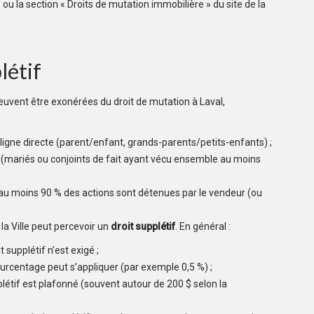
ou la section « Droits de mutation immobilière » du site de la
létif
uvent être exonérées du droit de mutation à Laval,
 ligne directe (parent/enfant, grands-parents/petits-enfants) ;
te (mariés ou conjoints de fait ayant vécu ensemble au moins
au moins 90 % des actions sont détenues par le vendeur (ou
a Ville peut percevoir un
droit supplétif
. En général :
 supplétif n’est exigé ;
ourcentage peut s’appliquer (par exemple 0,5 %) ;
plétif est plafonné (souvent autour de 200 $ selon la