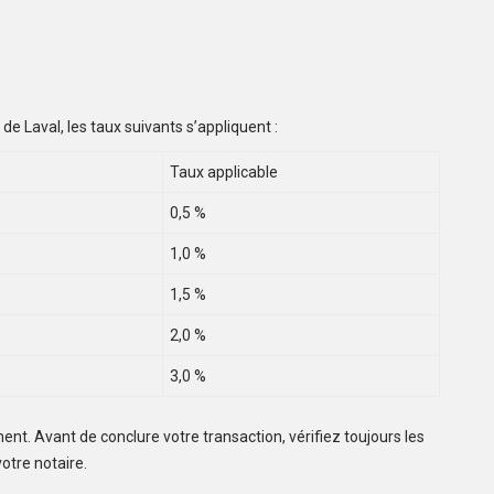
 de Laval, les taux suivants s’appliquent :
Taux applicable
0,5 %
1,0 %
1,5 %
2,0 %
3,0 %
t. Avant de conclure votre transaction, vérifiez toujours les
votre notaire.