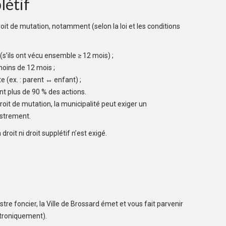
létif
it de mutation, notamment (selon la loi et les conditions
 (s’ils ont vécu ensemble ≥ 12 mois) ;
moins de 12 mois ;
e (ex. : parent ↔ enfant) ;
nt plus de 90 % des actions.
oit de mutation, la municipalité peut exiger un
istrement.
droit ni droit supplétif n’est exigé.
tre foncier, la Ville de Brossard émet et vous fait parvenir
ctroniquement).