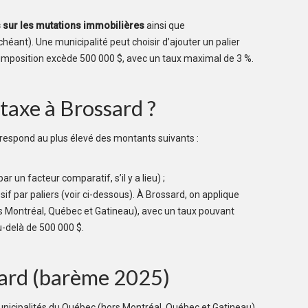
s sur les mutations immobilières
ainsi que
éant). Une municipalité peut choisir d’ajouter un palier
’imposition excède 500 000 $, avec un taux maximal de 3 %.
taxe à Brossard ?
orrespond au plus élevé des montants suivants :
r un facteur comparatif, s’il y a lieu) ;
 par paliers (voir ci-dessous). À Brossard, on applique
s Montréal, Québec et Gatineau), avec un taux pouvant
u-delà de 500 000 $.
sard (barème 2025)
icipalités du Québec (hors Montréal, Québec et Gatineau),