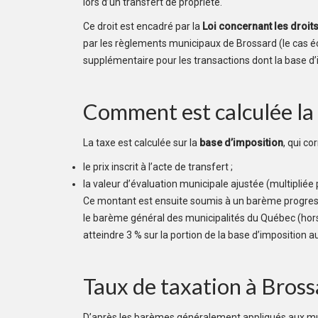
lors d’un transfert de propriété.
Ce droit est encadré par la
Loi concernant les droit
par les règlements municipaux de Brossard (le cas éch
supplémentaire pour les transactions dont la base d
Comment est calculée la 
La taxe est calculée sur la
base d’imposition
, qui c
le prix inscrit à l’acte de transfert ;
la valeur d’évaluation municipale ajustée (multipliée pa
Ce montant est ensuite soumis à un barème progressif
le barème général des municipalités du Québec (hor
atteindre 3 % sur la portion de la base d’imposition a
Taux de taxation à Bros
D’après les barèmes généralement appliqués aux mun